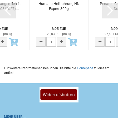
ngsmilch 1,
Humana Heilnahrung HN
Penaten C
08/2027)...
Expert 300g
Do
9 EUR
8,95 EUR
3,99
R pro kg
29,83 EUR pro kg
26,60 EUR
Für weitere Informationen besuchen Sie bitte die
Homepage
zu diesem
Artikel.
MEHR ÜBER...